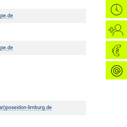
uipe.de
uipe.de
t)poseidon-limburg.de