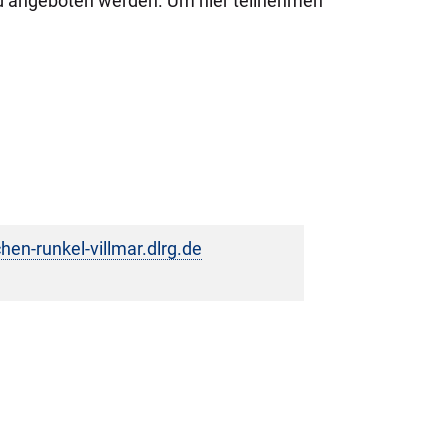
bad angeboten werden. Um hier teilnehmen
chen-runkel-villmar.dlrg.de