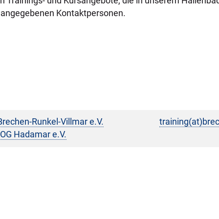
eren Trainings- und Kursangebote, die in unserem Hallen
en angegebenen Kontaktpersonen.
rechen-Runkel-Villmar e.V.
training(at)bre
OG Hadamar e.V.