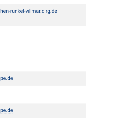
chen-runkel-villmar.dlrg.de
uipe.de
uipe.de