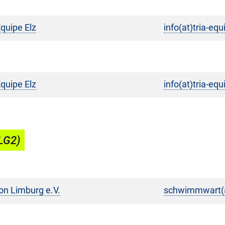
Equipe Elz
info(at)tria-eq
Equipe Elz
info(at)tria-eq
LG2)
on Limburg e.V.
schwimmwart(a