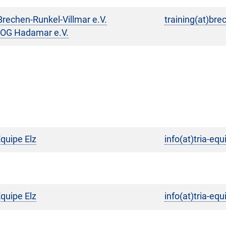
rechen-Runkel-Villmar e.V.
training(at)bre
OG Hadamar e.V.
Equipe Elz
info(at)tria-eq
Equipe Elz
info(at)tria-eq